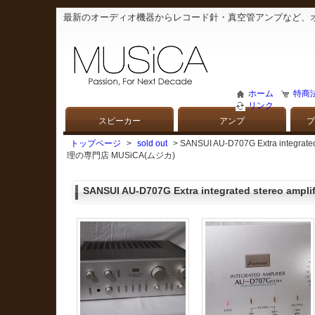
最新のオーディオ機器からレコード針・真空管アンプなど、
ホーム
特商
リンク
スピーカー
アンプ
プ
トップページ
>
sold out
> SANSUI AU-D707G Extra int
理の専門店 MUSiCA(ムジカ)
SANSUI AU-D707G Extra integrated stereo ampl