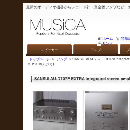
最新のオーディオ機器からレコード針・真空管アンプなど、
ホーム
特商
リンク
スピーカー
アンプ
プ
トップページ
>
アンプ
> SANSUI AU-D707F EXTRA in
MUSiCA(ムジカ)
SANSUI AU-D707F EXTRA integrated stereo ampli