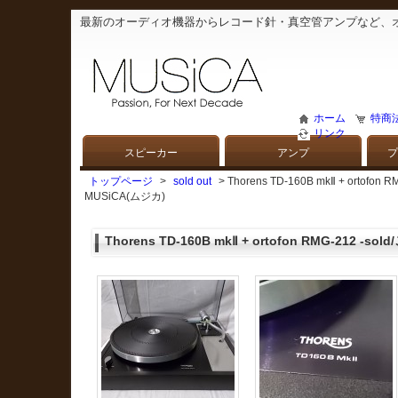
最新のオーディオ機器からレコード針・真空管アンプなど、
ホーム
特商
リンク
スピーカー
アンプ
プ
トップページ
>
sold out
> Thorens TD-160B mkⅡ + o
MUSiCA(ムジカ)
Thorens TD-160B mkⅡ + ortofon RMG-212 -so