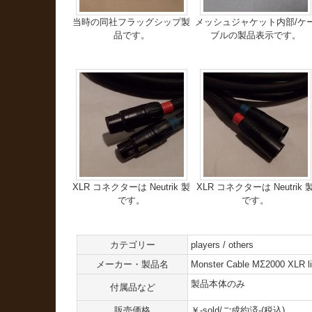
当時の同社フラッグシップ製
メッシュジャケット内部/ケ
品です。
ブルの製品表示です。
XLR コネクターは Neutrik 製
XLR コネクターは Neutrik 
です。
です。
カテゴリー
players / others
メーカー・製品名
Monster Cable MΣ2000 XLR li
製品本体のみ
付属品など
販売価格
￥-sold/ご成約済-(税込)