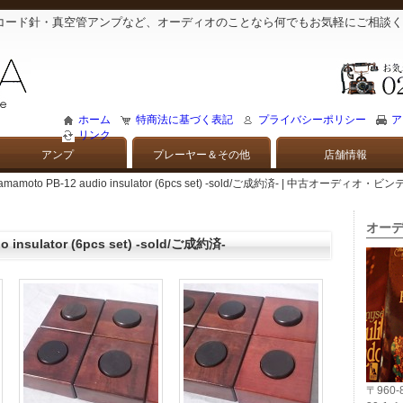
コード針・真空管アンプなど、オーディオのことなら何でもお気軽にご相談く
ホーム
特商法に基づく表記
プライバシーポリシー
ア
リンク
アンプ
プレーヤー＆その他
店舗情報
Yamamoto PB-12 audio insulator (6pcs set) -sold/ご成約済- | 中古
オーデ
o insulator (6pcs set) -sold/ご成約済-
〒960