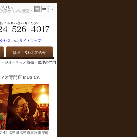
ださい。
文字サイズを変更：
クセス
サイトマップ
修理・各種お問合せ
オーディオ・ビンテージオーディオ販売・修理の専門
ィオ専門店 MUSiCA
-8141 福島県福島市渡利川岸町