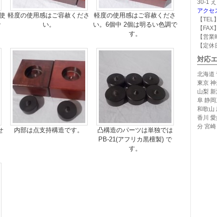
30-1
アクセ
使
軽度の使用感はご容赦くださ
軽度の使用感はご容赦くださ
【TEL】
で
い。
い。6個中 2個は明るい色調で
【FAX】
す。
【営業時
【定休
対応
北海道 
東京 神
山梨 新
阜 静岡
和歌山 
香川 愛
分 宮崎
せ
内部は点支持構造です。
凸構造のパーツは単独では
PB-21(アフリカ黒檀製) で
す。