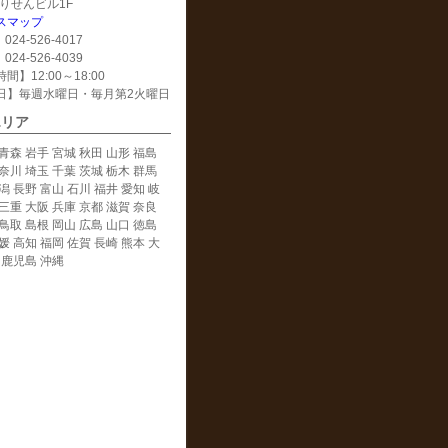
 えりせんビル1F
スマップ
024-526-4017
024-526-4039
間】12:00～18:00
日】毎週水曜日・毎月第2火曜日
エリア
青森 岩手 宮城 秋田 山形 福島
奈川 埼玉 千葉 茨城 栃木 群馬
潟 長野 富山 石川 福井 愛知 岐
三重 大阪 兵庫 京都 滋賀 奈良
鳥取 島根 岡山 広島 山口 徳島
媛 高知 福岡 佐賀 長崎 熊本 大
 鹿児島 沖縄