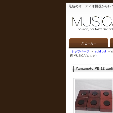
最新のオーディオ機器からレ
スピーカー
トップページ
>
sold out
> 
店 MUSiCA(ムジカ)
Yamamoto PB-12 audi