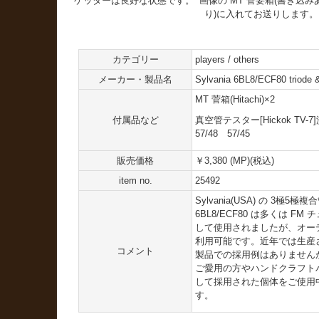
ゲッターは良好な状態です。
画像の MT 菅要箱(書き込み
り)に入れてお送りします。
カテゴリー
players / others
メーカー・製品名
Sylvania 6BL8/ECF80 triode &
MT 菅箱(Hitachi)×2
付属品など
真空管テスター[Hickok TV-
57/48 57/45
販売価格
￥3,380 (MP)(税込)
item no.
25492
Sylvania(USA) の 3極5極複
6BL8/ECF80 は多くは F
して使用されましたが、オー
利用可能です。近年では生産
コメント
製品での採用例はありませんが
ご愛用の方やハンドクラフト
して採用された個体をご使用
す。