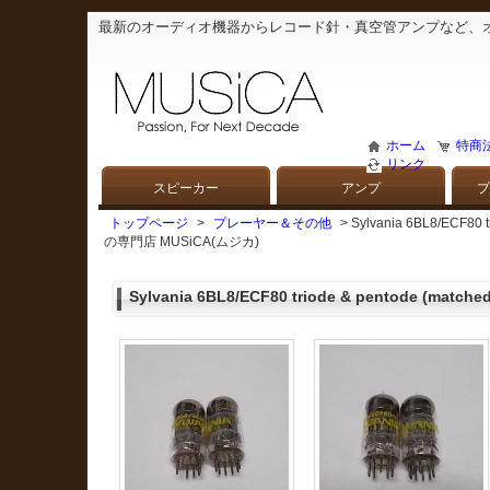
最新のオーディオ機器からレコード針・真空管アンプなど、
ホーム
特商
リンク
スピーカー
アンプ
プ
トップページ
>
プレーヤー＆その他
> Sylvania 6BL8/EC
の専門店 MUSiCA(ムジカ)
Sylvania 6BL8/ECF80 triode & pentode (matched