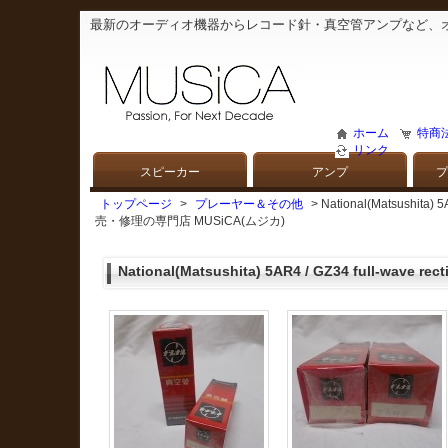
最新のオーディオ機器からレコード針・真空管アンプなど、
ホーム
特商
リンク
スピーカー
アンプ
プ
トップページ
>
プレーヤー＆その他
> National(Matsushit
売・修理の専門店 MUSiCA(ムジカ)
National(Matsushita) 5AR4 / GZ34 full-wave recti