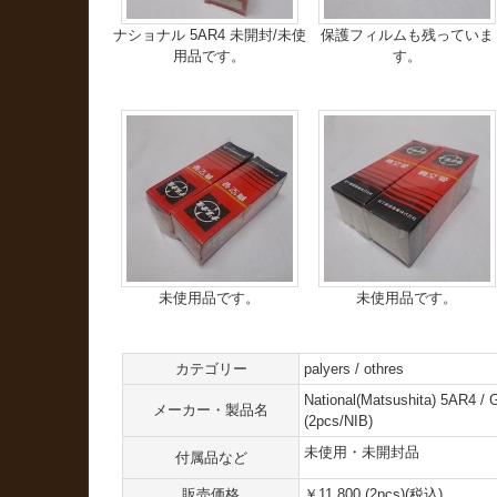
ナショナル 5AR4 未開封/未使
保護フィルムも残っていま
用品です。
す。
未使用品です。
未使用品です。
カテゴリー
palyers / othres
National(Matsushita) 5AR4 / GZ
メーカー・製品名
(2pcs/NIB)
未使用・未開封品
付属品など
販売価格
￥11,800 (2pcs)(税込)