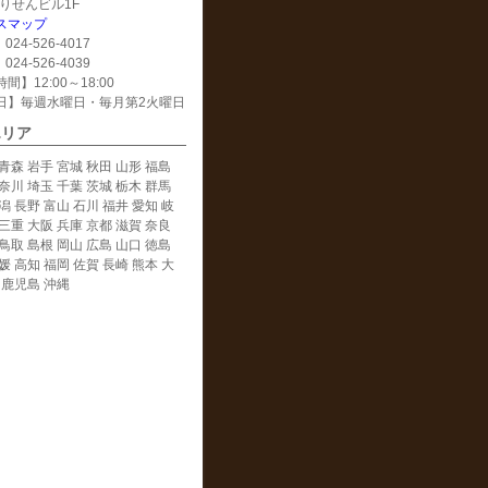
 えりせんビル1F
スマップ
024-526-4017
024-526-4039
間】12:00～18:00
日】毎週水曜日・毎月第2火曜日
エリア
青森 岩手 宮城 秋田 山形 福島
奈川 埼玉 千葉 茨城 栃木 群馬
潟 長野 富山 石川 福井 愛知 岐
三重 大阪 兵庫 京都 滋賀 奈良
鳥取 島根 岡山 広島 山口 徳島
媛 高知 福岡 佐賀 長崎 熊本 大
 鹿児島 沖縄