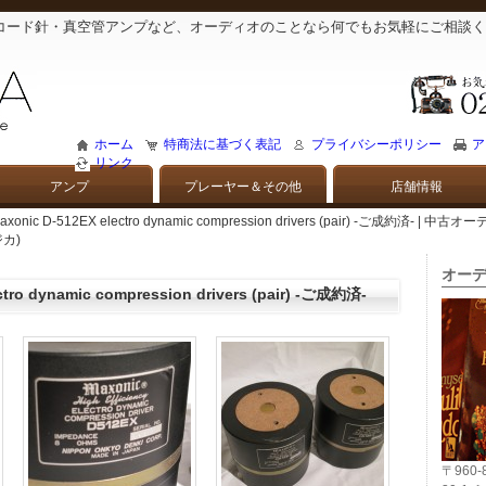
コード針・真空管アンプなど、オーディオのことなら何でもお気軽にご相談く
ホーム
特商法に基づく表記
プライバシーポリシー
ア
リンク
アンプ
プレーヤー＆その他
店舗情報
axonic D-512EX electro dynamic compression drivers (pair) -ご成約
カ)
オーデ
ctro dynamic compression drivers (pair) -ご成約済-
〒960