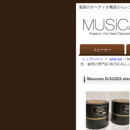
最新のオーディオ機器からレ
スピーカー
トップページ
>
sold out
> M
売・修理の専門店 MUSiCA(ムジ
Maxonic D-512EX ele