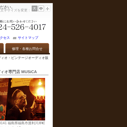
ださい。
文字サイズを変更：
クセス
サイトマップ
修理・各種お問合せ
済- | 中古オーディオ・ビンテージオーディオ販
ィオ専門店 MUSiCA
-8141 福島県福島市渡利川岸町