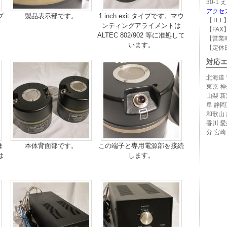
30-1
アクセ
プ
製品表示部です。
1 inch exit タイプです。マウ
【TEL】
。
ンティングアライメントは
【FAX】
ALTEC 802/902 等に准処して
【営業時
います。
【定休
対応
北海道 
東京 神
山梨 新
阜 静岡
和歌山 
香川 愛
分 宮崎
ま
本体背面部です。
この端子と専用電源部を接続
は
します。