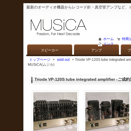
最新のオーディオ機器からレコード針・真空管アンプなど、
ホーム
特商
リンク
スピーカー
アンプ
プ
トップページ
>
sold out
> Triode VP-120S tube int
MUSiCA(ムジカ)
Triode VP-120S tube integrated amplifier -ご成