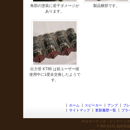
角部の塗装に若干ダメージが
製品横部です。
あります。
出力管 KT88 は前ユーザー様
使用中に1度全交換したようで
す。
ホーム
スピーカー
アンプ
プレ
サイトマップ
更新履歴一覧
プラ
中古オーディオ・ビンテージオー
〒960-8141 福島