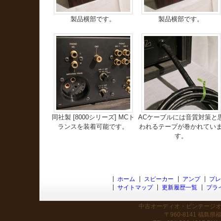
製品横部です。
製品横部です。
同社製 [8000シリーズ] MCト
ACケーブルには音質対策と
ランスを装着可能です。
われるテープが巻かれてい
す。
ホーム
スピーカー
アンプ
プレ
サイトマップ
更新履歴一覧
プラ
中古オーディオ・ビンテージオー
〒960-8141 福島