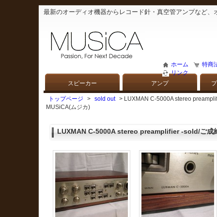
最新のオーディオ機器からレコード針・真空管アンプなど、
ホーム
特商
リンク
スピーカー
アンプ
プ
トップページ
>
sold out
> LUXMAN C-5000A stereo p
MUSiCA(ムジカ)
LUXMAN C-5000A stereo preamplifier -sold/ご