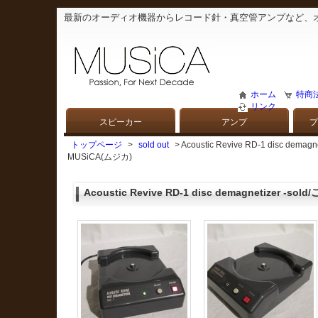
最新のオーディオ機器からレコード針・真空管アンプなど、
ホーム
特商
リンク
スピーカー
アンプ
プ
トップページ
>
sold out
> Acoustic Revive RD-1 di
MUSiCA(ムジカ)
Acoustic Revive RD-1 disc demagnetizer -sol