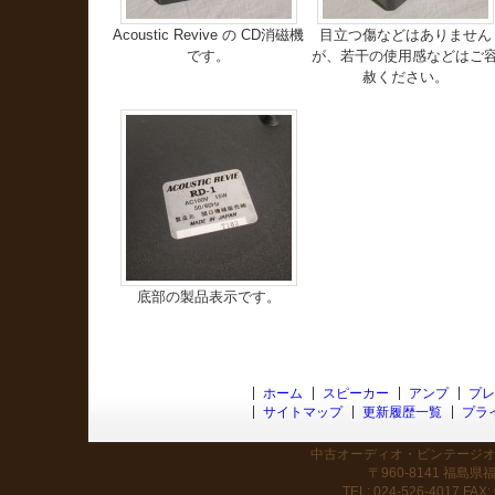
Acoustic Revive の CD消磁機
目立つ傷などはありません
です。
が、若干の使用感などはご
赦ください。
底部の製品表示です。
ホーム
スピーカー
アンプ
プレ
サイトマップ
更新履歴一覧
プラ
中古オーディオ・ビンテージオー
〒960-8141 福島
TEL: 024-526-4017 FAX: 