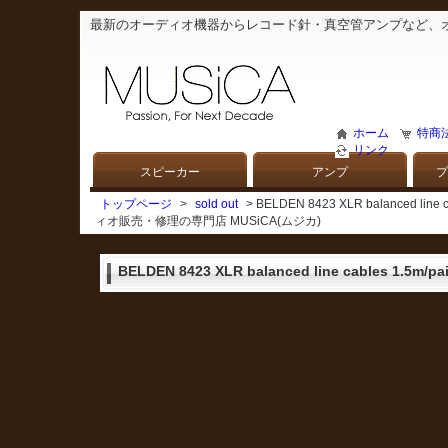
最新のオーディオ機器からレコード針・真空管アンプなど、
ホーム
特商
リンク
スピーカー
アンプ
プ
トップページ
>
sold out
> BELDEN 8423 XLR balanced
ィオ販売・修理の専門店 MUSiCA(ムジカ)
BELDEN 8423 XLR balanced line cables 1.