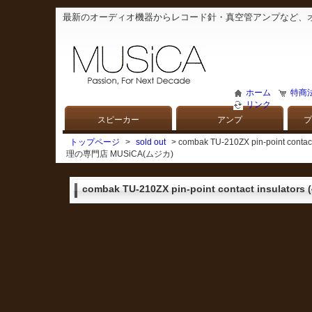
最新のオーディオ機器からレコード針・真空管アンプなど、
ホーム
特商
リンク
スピーカー
アンプ
プ
トップページ
>
sold out
> combak TU-210ZX pin-point
理の専門店 MUSiCA(ムジカ)
combak TU-210ZX pin-point contact insulators