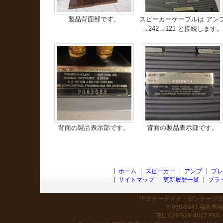
製品背面部です。
スピーカーケーブルは アン
→242→121 と接続します
背面の製品表示部です。
背面の製品表示部です。
ホーム
スピーカー
アンプ
プレ
サイトマップ
更新履歴一覧
プラ
中古オーディオ・ビンテージオー
〒960-8141 福島
TEL: 024-526-4017 FAX: 