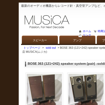
最新のオーディオ機器からレコード針・真空管アンプなど、
ホーム
特商
リンク
スピーカー
アンプ
プ
トップページ
>
sold out
> BOSE 363 (121+242) spea
店 MUSiCA(ムジカ)
BOSE 363 (121+242) speaker system (pair) -s