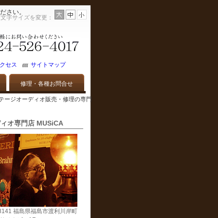
ださい。
文字サイズを変更：
クセス
サイトマップ
修理・各種お問合せ
古オーディオ・ビンテージオーディオ販売・修理の専門
ィオ専門店 MUSiCA
-8141 福島県福島市渡利川岸町