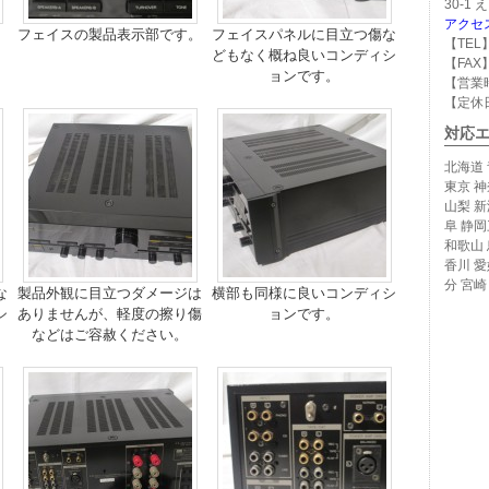
30-1
アクセ
。
フェイスの製品表示部です。
フェイスパネルに目立つ傷な
【TEL】
どもなく概ね良いコンディシ
【FAX】
ョンです。
【営業時
【定休
対応
北海道 
東京 神
山梨 新
阜 静岡
和歌山 
香川 愛
分 宮崎
な
製品外観に目立つダメージは
横部も同様に良いコンディシ
シ
ありませんが、軽度の擦り傷
ョンです。
などはご容赦ください。