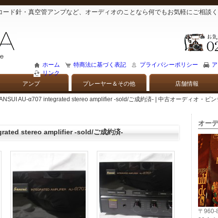
コード針・真空管アンプなど、オーディオのことなら何でもお気軽にご相談く
ホーム
特商法に基づく表記
プライバシーポリシー
ア
リンク
アンプ
プレーヤー＆その他
店舗情報
SANSUI AU-α707 integrated stereo amplifier -sold/ご成約済- | 中
オーデ
grated stereo amplifier -sold/ご成約済-
〒960