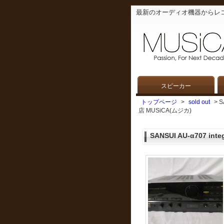
最新のオーディオ機器からレ
スピーカー
トップページ
>
sold out
> 
店 MUSiCA(ムジカ)
SANSUI AU-α707 inte