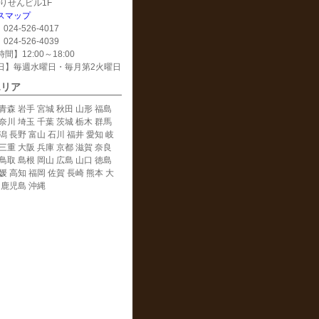
 えりせんビル1F
スマップ
024-526-4017
024-526-4039
間】12:00～18:00
日】毎週水曜日・毎月第2火曜日
エリア
青森 岩手 宮城 秋田 山形 福島
奈川 埼玉 千葉 茨城 栃木 群馬
潟 長野 富山 石川 福井 愛知 岐
三重 大阪 兵庫 京都 滋賀 奈良
鳥取 島根 岡山 広島 山口 徳島
媛 高知 福岡 佐賀 長崎 熊本 大
 鹿児島 沖縄