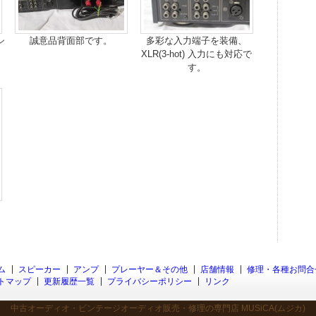
シ
誠意品背面部です。
多彩な入力端子を装備、
XLR(3-hot) 入力にも対応で
す。
ム
スピーカー
アンプ
プレーヤー＆その他
店舗情報
修理・各種お問合
トマップ
更新履歴一覧
プライバシーポリシー
リンク
中古オーディオ・ビンテージオーディオ販売・修理の専門店 MUSiCA(ムジカ)