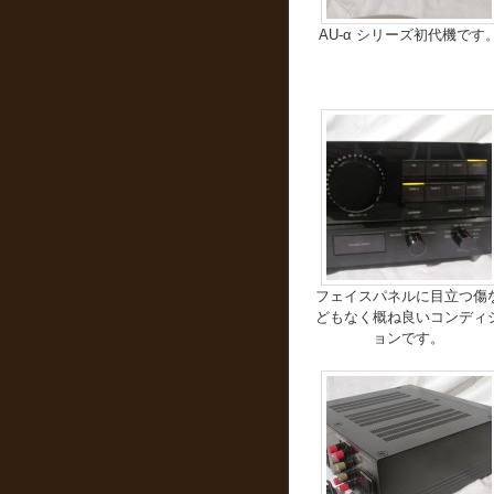
AU-α シリーズ初代機です
フェイスパネルに目立つ傷
どもなく概ね良いコンディ
ョンです。