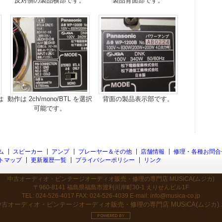
反対側の製品横部です。
製品背面部です。
は
動作は 2ch/mono/BTL を選択
背面の製品表示部です。
可能です。
ム
スピーカー
アンプ
プレーヤー＆その他
店舗情報
修理・各種お問合
トマップ
更新履歴一覧
プライバシーポリシー
リンク
中古オーディオ・ビンテージオーディオ販売・修理の専門店 MUSiCA(ムジカ)
〒960-8141 福島県福島市渡利川岸町30-1 えりせんビル1F
TEL: 024-526-4017 FAX: 024-526-4039 E-mail: info@musica-co.jp
中古オーディオ・ビンテージオーディオ販売・修理の専門店 MUSiCA(ムジカ)
.