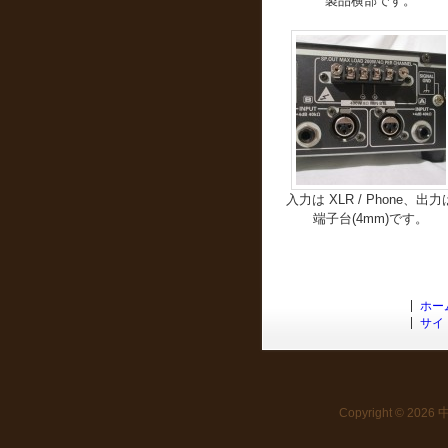
製品横部です。
入力は XLR / Phone、出力
端子台(4mm)です。
ホー
サイ
Copyright © 2026