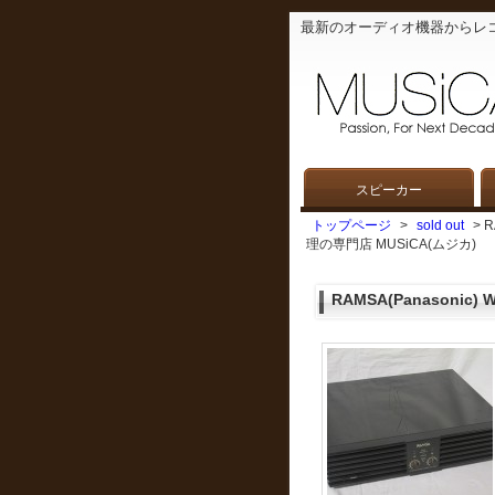
最新のオーディオ機器からレ
スピーカー
トップページ
>
sold out
> 
理の専門店 MUSiCA(ムジカ)
RAMSA(Panasonic) W