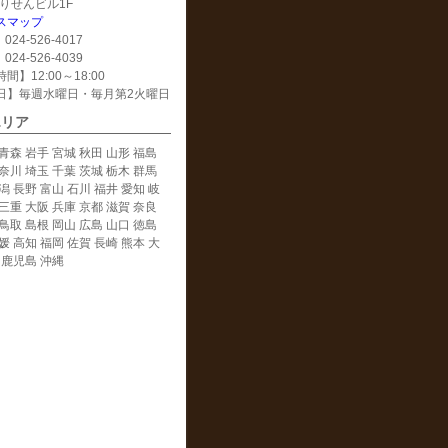
 えりせんビル1F
スマップ
024-526-4017
024-526-4039
間】12:00～18:00
日】毎週水曜日・毎月第2火曜日
エリア
青森 岩手 宮城 秋田 山形 福島
奈川 埼玉 千葉 茨城 栃木 群馬
潟 長野 富山 石川 福井 愛知 岐
三重 大阪 兵庫 京都 滋賀 奈良
鳥取 島根 岡山 広島 山口 徳島
媛 高知 福岡 佐賀 長崎 熊本 大
 鹿児島 沖縄