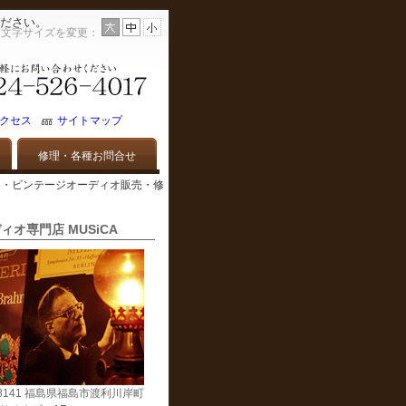
ださい。
文字サイズを変更：
クセス
サイトマップ
修理・各種お問合せ
| 中古オーディオ・ビンテージオーディオ販売・修
ィオ専門店 MUSiCA
-8141 福島県福島市渡利川岸町