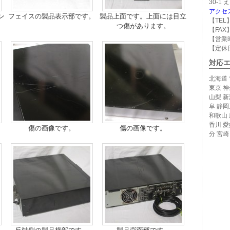
30-1
アクセ
ン
フェイスの製品表示部です。
製品上面です。上面には目立
【TEL】
つ傷があります。
【FAX】
【営業時
【定休
対応
北海道 
東京 神
山梨 新
阜 静岡
和歌山 
香川 愛
傷の画像です。
傷の画像です。
分 宮崎