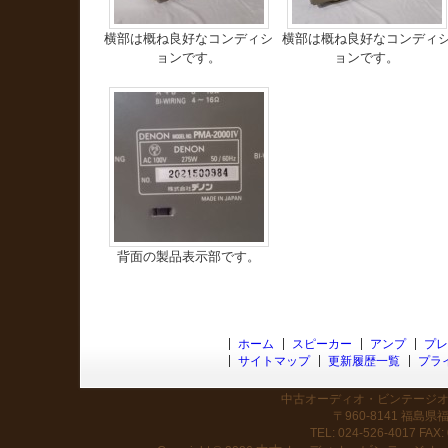
横部は概ね良好なコンディシ
横部は概ね良好なコンディ
ョンです。
ョンです。
背面の製品表示部です。
ホーム
スピーカー
アンプ
プレ
サイトマップ
更新履歴一覧
プラ
中古オーディオ・ビンテージオー
〒960-8141 福島
TEL: 024-526-4017 FAX: 