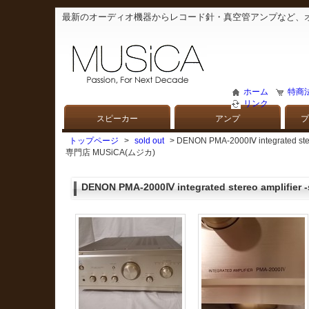
最新のオーディオ機器からレコード針・真空管アンプなど、
ホーム
特商
リンク
スピーカー
アンプ
プ
トップページ
>
sold out
> DENON PMA-2000Ⅳ integrat
専門店 MUSiCA(ムジカ)
DENON PMA-2000Ⅳ integrated stereo amplifie