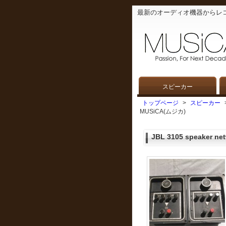
最新のオーディオ機器からレ
スピーカー
トップページ
>
スピーカー
MUSiCA(ムジカ)
JBL 3105 speaker ne