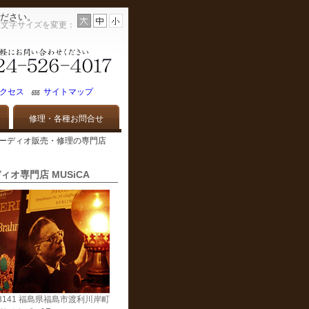
ださい。
文字サイズを変更：
クセス
サイトマップ
修理・各種お問合せ
ビンテージオーディオ販売・修理の専門店
ィオ専門店 MUSiCA
-8141 福島県福島市渡利川岸町