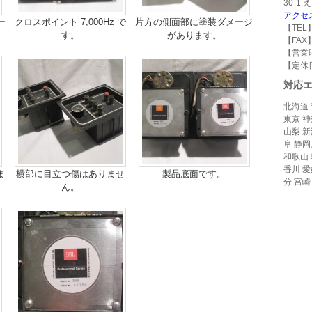
30-1
アクセ
ー
クロスポイント 7,000Hz で
片方の側面部に塗装ダメージ
【TEL】
す。
があります。
【FAX】
【営業時
【定休
対応
北海道 
東京 神
山梨 新
阜 静岡
和歌山 
香川 愛
ま
横部に目立つ傷はありませ
製品底面です。
分 宮崎
ん。