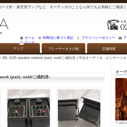
コード針・真空管アンプなど、オーディオのことなら何でもお気軽にご相談く
ホーム
特商法に基づく表記
プライバシーポリシー
ア
リンク
アンプ
プレーヤー＆その他
店舗情報
> JBL 3105 speaker network (pair) -sold/ご成約済- | 中古オーディオ・
オーデ
twork (pair) -sold/ご成約済-
〒960