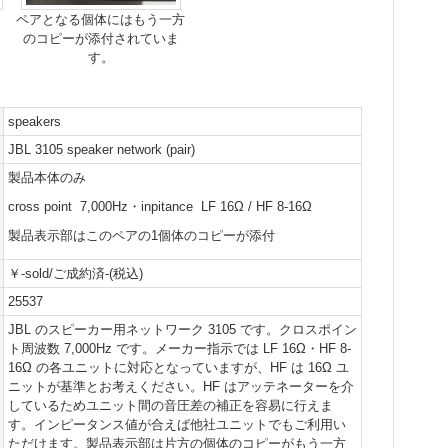
ペアとなる個体にはもう一方
のコピーが添付されていま
す。
speakers
JBL 3105 speaker network (pair)
製品本体のみ
cross point 7,000Hz・inpitance LF 16Ω / HF 8-16Ω
製品表示部はこのペアの1個体のコピーが添付
￥-sold/ご成約済-(税込)
25537
JBL のスピーカー用ネットワーク 3105 です。クロスポイン
ト周波数 7,000Hz です。メーカー指示では LF 16Ω・HF 8-
16Ω の各ユニットに対応となっていますが、HF は 16Ω ユ
ニットが基準とお考えください。HF はアッテネーターを介
しているためユニット間の音圧差の補正を容易に行えま
す。インピータンス値が合えば他社ユニットでもご利用い
ただけます。製品表示部は片方の個体のコピーがもう一方