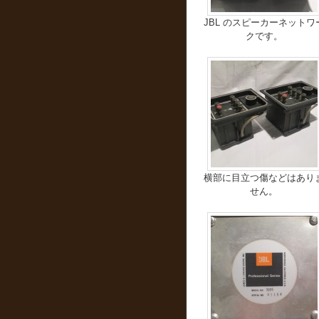
JBL のスピーカーネットワ
クです。
横部に目立つ傷などはあり
せん。