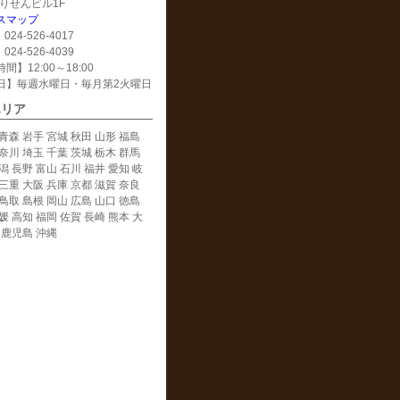
 えりせんビル1F
スマップ
024-526-4017
024-526-4039
間】12:00～18:00
日】毎週水曜日・毎月第2火曜日
エリア
青森 岩手 宮城 秋田 山形 福島
奈川 埼玉 千葉 茨城 栃木 群馬
潟 長野 富山 石川 福井 愛知 岐
三重 大阪 兵庫 京都 滋賀 奈良
鳥取 島根 岡山 広島 山口 徳島
媛 高知 福岡 佐賀 長崎 熊本 大
 鹿児島 沖縄