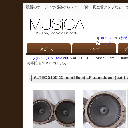
最新のオーディオ機器からレコード針・真空管アンプなど、
ホーム
特商
リンク
スピーカー
アンプ
プ
トップページ
>
sold out
> ALTEC 515C 15inch(38cm) L
の専門店 MUSiCA(ムジカ)
ALTEC 515C 15inch(38cm) LF transducer (pair