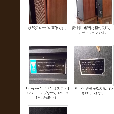
横部ダメージの画像です。
反対側の横部は概ね良好な
ンディションです。
Enagizer SE408S はステレオ
JBL F22 併用時の説明が表
パワーアンプなので 1ペアで
されています。
1台の装着です。