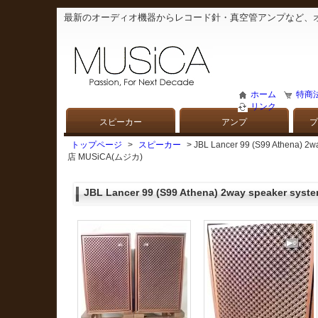
最新のオーディオ機器からレコード針・真空管アンプなど、
ホーム
特商
リンク
スピーカー
アンプ
プ
トップページ
>
スピーカー
> JBL Lancer 99 (S99 Ath
店 MUSiCA(ムジカ)
JBL Lancer 99 (S99 Athena) 2way speaker system